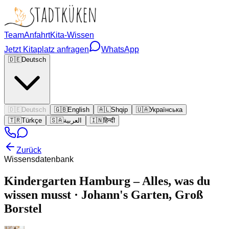
Team
Anfahrt
Kita-Wissen
Jetzt Kitaplatz anfragen
WhatsApp
🇩🇪
Deutsch
🇩🇪
Deutsch
🇬🇧
English
🇦🇱
Shqip
🇺🇦
Українська
🇹🇷
Türkçe
🇸🇦
العربية
🇮🇳
हिन्दी
Zurück
Wissensdatenbank
Kindergarten Hamburg – Alles, was du
wissen musst · Johann's Garten, Groß
Borstel