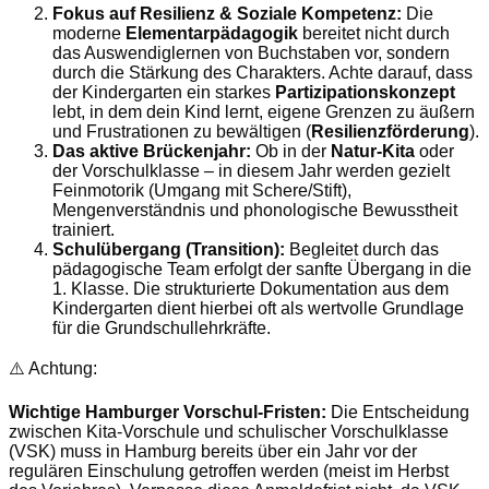
Fokus auf Resilienz & Soziale Kompetenz:
Die
moderne
Elementarpädagogik
bereitet nicht durch
das Auswendiglernen von Buchstaben vor, sondern
durch die Stärkung des Charakters. Achte darauf, dass
der Kindergarten ein starkes
Partizipationskonzept
lebt, in dem dein Kind lernt, eigene Grenzen zu äußern
und Frustrationen zu bewältigen (
Resilienzförderung
).
Das aktive Brückenjahr:
Ob in der
Natur-Kita
oder
der Vorschulklasse – in diesem Jahr werden gezielt
Feinmotorik (Umgang mit Schere/Stift),
Mengenverständnis und phonologische Bewusstheit
trainiert.
Schulübergang (Transition):
Begleitet durch das
pädagogische Team erfolgt der sanfte Übergang in die
1. Klasse. Die strukturierte Dokumentation aus dem
Kindergarten dient hierbei oft als wertvolle Grundlage
für die Grundschullehrkräfte.
⚠️ Achtung:
Wichtige Hamburger Vorschul-Fristen:
Die Entscheidung
zwischen Kita-Vorschule und schulischer Vorschulklasse
(VSK) muss in Hamburg bereits über ein Jahr vor der
regulären Einschulung getroffen werden (meist im Herbst