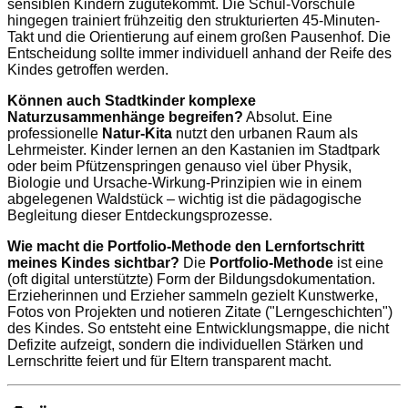
sensiblen Kindern zugutekommt. Die Schul-Vorschule
hingegen trainiert frühzeitig den strukturierten 45-Minuten-
Takt und die Orientierung auf einem großen Pausenhof. Die
Entscheidung sollte immer individuell anhand der Reife des
Kindes getroffen werden.
Können auch Stadtkinder komplexe
Naturzusammenhänge begreifen?
Absolut. Eine
professionelle
Natur-Kita
nutzt den urbanen Raum als
Lehrmeister. Kinder lernen an den Kastanien im Stadtpark
oder beim Pfützenspringen genauso viel über Physik,
Biologie und Ursache-Wirkung-Prinzipien wie in einem
abgelegenen Waldstück – wichtig ist die pädagogische
Begleitung dieser Entdeckungsprozesse.
Wie macht die Portfolio-Methode den Lernfortschritt
meines Kindes sichtbar?
Die
Portfolio-Methode
ist eine
(oft digital unterstützte) Form der Bildungsdokumentation.
Erzieherinnen und Erzieher sammeln gezielt Kunstwerke,
Fotos von Projekten und notieren Zitate ("Lerngeschichten")
des Kindes. So entsteht eine Entwicklungsmappe, die nicht
Defizite aufzeigt, sondern die individuellen Stärken und
Lernschritte feiert und für Eltern transparent macht.