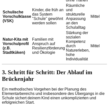
ohne Tränen
Räumliche
Kinder, die früh an
und
Schulische
das System
strukturelle
Vorschulklasse
Mittel
"Schule" gewöhnt
Anpassung
(VSK)
werden sollen
an den
Schulalltag
Stärkung der
sozialen
Natur-Kita mit
Familien mit
Kompetenz
Vorschulprofil
Anspruch auf
durch
Mittel
(z.B.
Resilienzförderung
Naturerleben,
Stadtküken)
und Ökologie
hohe
Individualität
3. Schritt für Schritt: Der Ablauf im
Brückenjahr
Ein methodisches Vorgehen bei der Planung des
Elementarbereichs und insbesondere des Übergangs in die
Schule sichert deinem Kind einen unkomplizierten und
erfolgreichen Start.