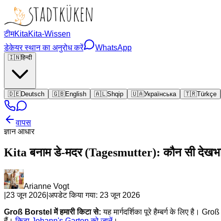
टीम
Kita
Kita-Wissen
डेकेयर स्थान का अनुरोध करें
WhatsApp
🇮🇳
हिन्दी
🇩🇪
Deutsch
🇬🇧
English
🇦🇱
Shqip
🇺🇦
Українська
🇹🇷
Türkçe
वापस
ज्ञान आधार
Kita बनाम डे-मदर (Tagesmutter): कौन सी देखभ
Arianne Vogt
|
23 जून 2026
|
अपडेट किया गया:
23 जून 2026
Groß Borstel में हमारी किटा से:
यह मार्गदर्शिका पूरे हैम्बर्ग के लिए 
हैं।
किटा Johann's Garten को जानें
।