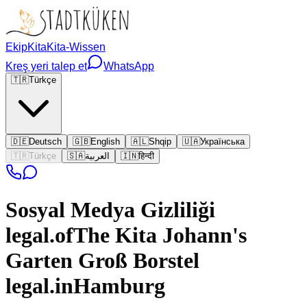
Ekip
Kita
Kita-Wissen
Kreş yeri talep et
WhatsApp
🇹🇷
Türkçe
🇩🇪
Deutsch
🇬🇧
English
🇦🇱
Shqip
🇺🇦
Українська
🇹🇷
Türkçe
🇸🇦
العربية
🇮🇳
हिन्दी
Sosyal Medya Gizliliği
legal.ofThe
Kita Johann's
Garten Groß Borstel
legal.inHamburg