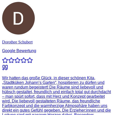
Dorothee Schubert
Google Bewertung
Wir hatten das große Glück, in dieser schönen Kita,
„Stadtküken Johann‘s Garten“, hospitieren zu dürfen und
waren rundum begeistert! Die Räume sind liebevoll und
hübsch gestaltet, freundlich und einfach total gut durchdacht
– man spürt sofort, dass mit Herz und Konzept gearbeitet
wird. Die liebevoll gestalteten Räume, das freundliche
Farbkonzept und die warmherzige Atmosphäre haben uns
direkt ein gutes Gefühl gegeben. Die Erzieher:innen und die
Leitung sind mit ganzem Herzen dabei. Besonders