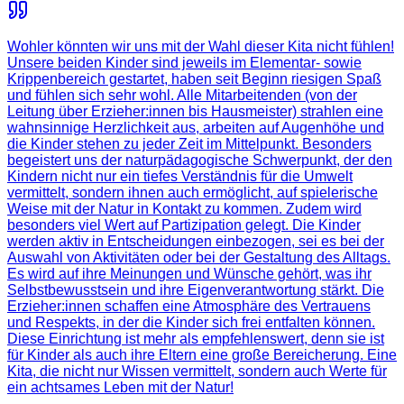
Wohler könnten wir uns mit der Wahl dieser Kita nicht fühlen!
Unsere beiden Kinder sind jeweils im Elementar- sowie
Krippenbereich gestartet, haben seit Beginn riesigen Spaß
und fühlen sich sehr wohl. Alle Mitarbeitenden (von der
Leitung über Erzieher:innen bis Hausmeister) strahlen eine
wahnsinnige Herzlichkeit aus, arbeiten auf Augenhöhe und
die Kinder stehen zu jeder Zeit im Mittelpunkt. Besonders
begeistert uns der naturpädagogische Schwerpunkt, der den
Kindern nicht nur ein tiefes Verständnis für die Umwelt
vermittelt, sondern ihnen auch ermöglicht, auf spielerische
Weise mit der Natur in Kontakt zu kommen. Zudem wird
besonders viel Wert auf Partizipation gelegt. Die Kinder
werden aktiv in Entscheidungen einbezogen, sei es bei der
Auswahl von Aktivitäten oder bei der Gestaltung des Alltags.
Es wird auf ihre Meinungen und Wünsche gehört, was ihr
Selbstbewusstsein und ihre Eigenverantwortung stärkt. Die
Erzieher:innen schaffen eine Atmosphäre des Vertrauens
und Respekts, in der die Kinder sich frei entfalten können.
Diese Einrichtung ist mehr als empfehlenswert, denn sie ist
für Kinder als auch ihre Eltern eine große Bereicherung. Eine
Kita, die nicht nur Wissen vermittelt, sondern auch Werte für
ein achtsames Leben mit der Natur!