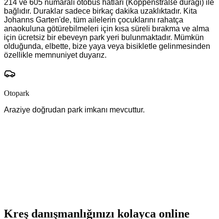
214 ve 605 numaralı otobüs hatları (Köppenstraße durağı) ile
bağlıdır. Duraklar sadece birkaç dakika uzaklıktadır. Kita
Johanns Garten'de, tüm ailelerin çocuklarını rahatça
anaokuluna götürebilmeleri için kısa süreli bırakma ve alma
için ücretsiz bir ebeveyn park yeri bulunmaktadır. Mümkün
olduğunda, elbette, bize yaya veya bisikletle gelinmesinden
özellikle memnuniyet duyarız.
Otopark
Araziye doğrudan park imkanı mevcuttur.
Kreş danışmanlığınızı kolayca online