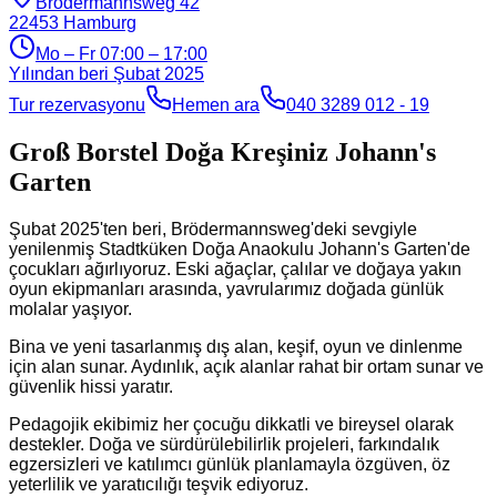
Brödermannsweg 42
22453
Hamburg
Mo – Fr 07:00 – 17:00
Yılından beri
Şubat 2025
Tur rezervasyonu
Hemen ara
040 3289 012 - 19
Groß Borstel Doğa Kreşiniz Johann's
Garten
Şubat 2025'ten beri, Brödermannsweg'deki sevgiyle
yenilenmiş Stadtküken Doğa Anaokulu Johann's Garten'de
çocukları ağırlıyoruz. Eski ağaçlar, çalılar ve doğaya yakın
oyun ekipmanları arasında, yavrularımız doğada günlük
molalar yaşıyor.
Bina ve yeni tasarlanmış dış alan, keşif, oyun ve dinlenme
için alan sunar. Aydınlık, açık alanlar rahat bir ortam sunar ve
güvenlik hissi yaratır.
Pedagojik ekibimiz her çocuğu dikkatli ve bireysel olarak
destekler. Doğa ve sürdürülebilirlik projeleri, farkındalık
egzersizleri ve katılımcı günlük planlamayla özgüven, öz
yeterlilik ve yaratıcılığı teşvik ediyoruz.