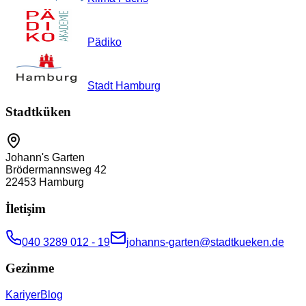
Pädiko
Stadt Hamburg
Stadtküken
Johann's Garten
Brödermannsweg 42
22453
Hamburg
İletişim
040 3289 012 - 19
johanns-garten@stadtkueken.de
Gezinme
Kariyer
Blog