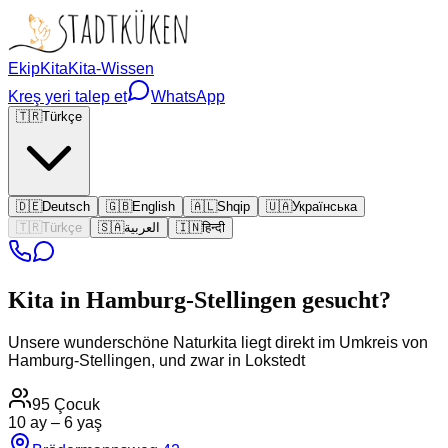
Ekip
Kita
Kita-Wissen
Kreş yeri talep et
WhatsApp
🇹🇷
Türkçe
🇩🇪
Deutsch
🇬🇧
English
🇦🇱
Shqip
🇺🇦
Українська
🇹🇷
Türkçe
🇸🇦
العربية
🇮🇳
हिन्दी
Kita in
Hamburg-Stellingen
gesucht?
Unsere wunderschöne Naturkita liegt direkt im Umkreis von
Hamburg-Stellingen, und zwar in Lokstedt
95
Çocuk
10 ay – 6 yaş