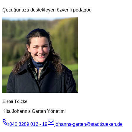
Çocuğunuzu destekleyen özverili pedagog
Elena Tölcke
Kita Johann's Garten Yönetimi
040 3289 012 - 19
johanns-garten@stadtkueken.de