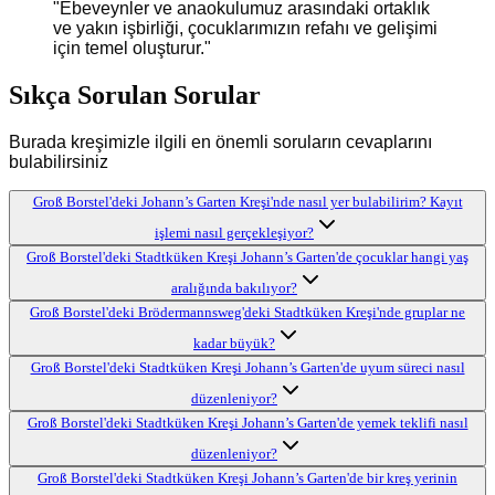
"
Ebeveynler ve anaokulumuz arasındaki ortaklık
ve yakın işbirliği, çocuklarımızın refahı ve gelişimi
için temel oluşturur.
"
Sıkça Sorulan Sorular
Burada kreşimizle ilgili en önemli soruların cevaplarını
bulabilirsiniz
Groß Borstel'deki Johann’s Garten Kreşi'nde nasıl yer bulabilirim? Kayıt
işlemi nasıl gerçekleşiyor?
Groß Borstel'deki Stadtküken Kreşi Johann’s Garten'de çocuklar hangi yaş
aralığında bakılıyor?
Groß Borstel'deki Brödermannsweg'deki Stadtküken Kreşi'nde gruplar ne
kadar büyük?
Groß Borstel'deki Stadtküken Kreşi Johann’s Garten'de uyum süreci nasıl
düzenleniyor?
Groß Borstel'deki Stadtküken Kreşi Johann’s Garten'de yemek teklifi nasıl
düzenleniyor?
Groß Borstel'deki Stadtküken Kreşi Johann’s Garten'de bir kreş yerinin