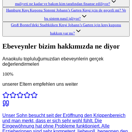
maliyeti ne kadar ve bakım kim tarafından finanse ediliyor?
Hamburg Kreş Kuponu Sistemi Johann’s Garten Kreşi için de geçerli mi? Ve
bu sistem nasıl işliyor?
Groß Borstel'deki Stadtküken Kreşi Johann’s Garten için kreş kuponu
hakkım var mı?
Ebeveynler bizim hakkımızda ne diyor
Anaokulu topluluğumuzdan ebeveynlerin gerçek
değerlendirmeleri
100
%
unserer Eltern empfehlen uns weiter
Unser Sohn besucht seit der Eröffnung den Krippenbereich
und man merkt, dass er sich sehr wohl fühlt. Die
Eingewöhnung hat ohne Probleme funktioniert. Alle
Erzieherinnen sind sehr kompetent, liebevoll, begegnen den